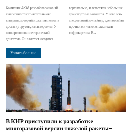
Компания AKM разработала новый
вертикально, и летает как небольшие
тип беспилотного летательного
транспортные самолеты. У него есть
аппарата, который может выполнять
специальный контейнер, сделанный из
доставку грузов, как и вертолет. У
прочного и легкого пластика и
конвертоплана электрический
гофрокартона. В...
двигатель. Он взлетает и садится
Узнать больше
В КНР приступили к разработке
многоразовой версии тяжелой ракеты-