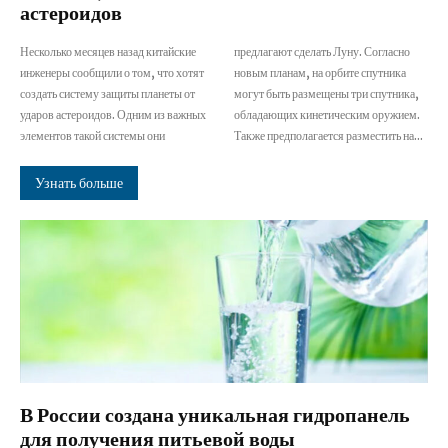
астероидов
Несколько месяцев назад китайские
предлагают сделать Луну. Согласно
инженеры сообщили о том, что хотят
новым планам, на орбите спутника
создать систему защиты планеты от
могут быть размещены три спутника,
ударов астероидов. Одним из важных
обладающих кинетическим оружием.
элементов такой системы они
Также предполагается разместить на...
Узнать больше
В России создана уникальная гидропанель
для получения питьевой воды