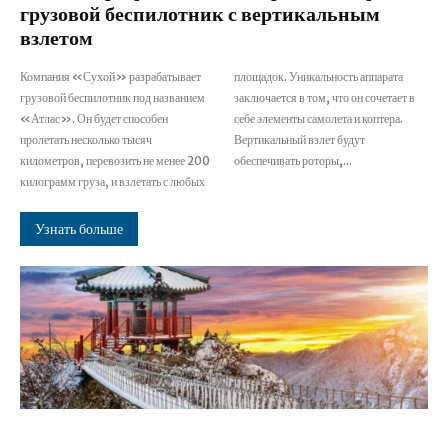
грузовой беспилотник с вертикальным
взлетом
Компания «Сухой» разрабатывает
площадок. Уникальность аппарата
грузовой беспилотник под названием
заключается в том, что он сочетает в
«Атлас». Он будет способен
себе элементы самолета и коптера.
пролетать несколько тысяч
Вертикальный взлет будут
километров, перевозить не менее 200
обеспечивать роторы,...
килограмм груза, и взлетать с любых
Узнать больше