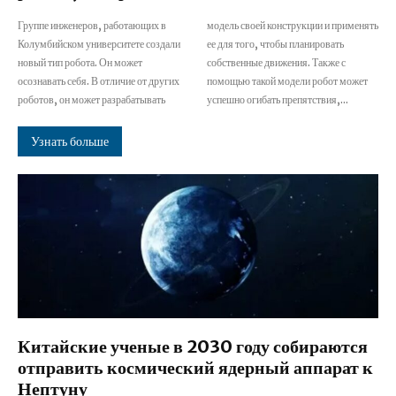
Группе инженеров, работающих в
модель своей конструкции и применять
Колумбийском университете создали
ее для того, чтобы планировать
новый тип робота. Он может
собственные движения. Также с
осознавать себя. В отличие от других
помощью такой модели робот может
роботов, он может разрабатывать
успешно огибать препятствия,...
Узнать больше
Китайские ученые в 2030 году собираются
отправить космический ядерный аппарат к
Нептуну