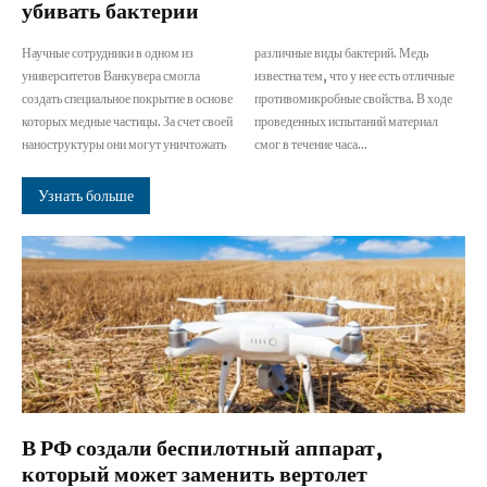
убивать бактерии
Научные сотрудники в одном из
различные виды бактерий. Медь
университетов Ванкувера смогла
известна тем, что у нее есть отличные
создать специальное покрытие в основе
противомикробные свойства. В ходе
которых медные частицы. За счет своей
проведенных испытаний материал
наноструктуры они могут уничтожать
смог в течение часа...
Узнать больше
В РФ создали беспилотный аппарат,
который может заменить вертолет