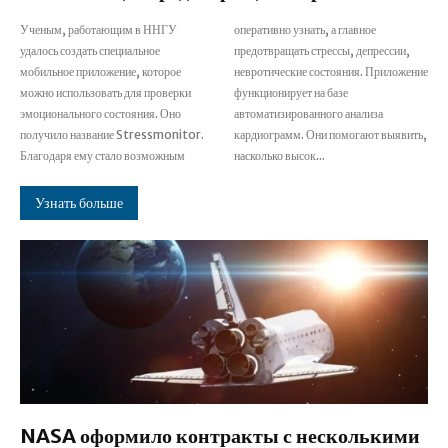
Ученым, работающим в ННГУ
оперативно узнать, а главное
удалось создать специальное
предотвращать стрессы, депрессии,
мобильное приложение, которое
невротические состояния. Приложение
можно использовать для проверки
функционирует на базе
эмоционального состояния. Оно
автоматизированного анализа
получило название Stressmonitor.
кардиограмм. Они помогают выявить,
Благодаря ему стало возможным
насколько высок...
Узнать больше
NASA оформило контракты с несколькими