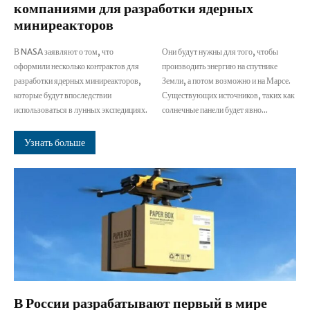
компаниями для разработки ядерных
миниреакторов
В NASA заявляют о том, что
Они будут нужны для того, чтобы
оформили несколько контрактов для
производить энергию на спутнике
разработки ядерных миниреакторов,
Земли, а потом возможно и на Марсе.
которые будут впоследствии
Существующих источников, таких как
использоваться в лунных экспедициях.
солнечные панели будет явно...
Узнать больше
В России разрабатывают первый в мире