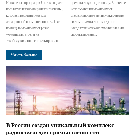
Инженеры корпорации Ростех создали
предполетную подготовку. За счет ее
новый тип информационной системы,
использования можно будет
которая предназначена для
оперативно проверять электронные
авиационной промышленности. С ее
системы самолетов, когда они
помощью можно будет резко
находятся на техобслуживании. Она
уменьшить затраты на
спроектирована...
техобслуживание, снизить время на
Узнать больше
В России создан уникальный комплекс
радиосвязи для промышленности