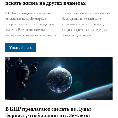
искать жизнь на других планетах
NASA по всей видимости отказалось
и займется поиском внеземной жизни.
от планов по постройке корабля,
На сегодняшний день известно
который будет искать жизнь на других
астрономам не менее 50 планет,
планетах. Вместо этого начата
которые представляют интерес для
разработка специального телескопа, он
телескопа. Для запуска...
Узнать больше
В КНР предлагают сделать из Луны
форпост, чтобы защитить Землю от