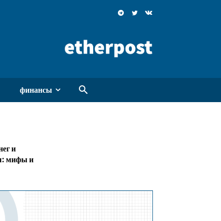
финансы
ег и
: мифы и