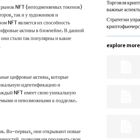
Торговля крип
, рынок NFT (неподменяемых токенов)
важные аспекты
оров, так и у художников и
Стратегии упра
м NFT является их способность
криптофьючер
ифровые активы в блокчейне. В данной
 они стали так популярны и какие
explore more
.
ьные цифровые активы, которые
никальную идентификацию и
 каждый NFT имеет свою уникальную
яемыми и невозможными к подделке.
ров. Во-первых, они открывают новые
чностей, позволяя им продавать свои