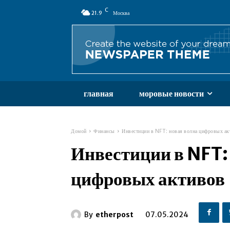
C
21.9
Москва
главная
моровые новости
Домой
Финансы
Инвестиции в NFT: новая волна цифровых ак
Инвестиции в NFT:
цифровых активов
By
etherpost
07.05.2024