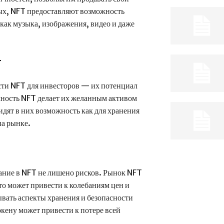
ых, NFT предоставляют возможность
как музыка, изображения, видео и даже
T
сти NFT для инвесторов — их потенциал
ичность NFT делает их желанным активом
идят в них возможность как для хранения
на рынке.
ание в NFT не лишено рисков. Рынок NFT
то может привести к колебаниям цен и
ывать аспекты хранения и безопасности
окену может привести к потере всей