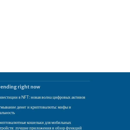
rending right now
вестиции в NFT: новая волна цифровых активов
мывание денег и криптовалюты: мифы и
альность
иптовалютные кошельки для мобильных
тройств: лучшие приложения и обзор функций