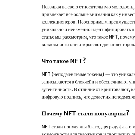
Невзирая на свою относительную молодость
привлекает все больше внимания как у инвест
коллекционеров. Неоспоримым преимущество
уникально и неизменно идентифицировать ц
статье мы рассмотрим, что такое NFT, почему
возможности они открывают для инвесторов
Что такое NFT?
NFT (неподменяемые токены) — это уникал
записываются в блокчейн и обеспечивают у
аутентичность. В отличие от криптовалют,
цифровую подпись, что делает их неподмен
Почему NFT стали популярны?
NFT стали популярны благодаря ряду факто
возможности для художников и творческих ли