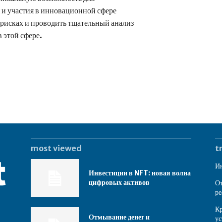
и участия в инновационной сфере
рисках и проводить тщательный анализ
 этой сфере.
most viewed
t
Ин
Инвестиции в NFT: новая волна
цифровых активов
От
ре
Кр
Отмывание денег и
ус