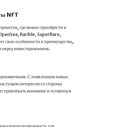
ты NFT
проектов, где можно приобрести и
 OpenSea, Rarible, SuperRare,
ет свои особенности и преимущества,
з перед инвестированием.
 динамичным. С появлением новых
 растущим интересом со стороны
т привлекать внимание и оставаться
уникальную возможность для