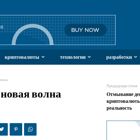
криптовалюты
технологии
разработки
тивов
Предыдущая статья
 новая волна
Отмывание ден
криптовалюты
реальность