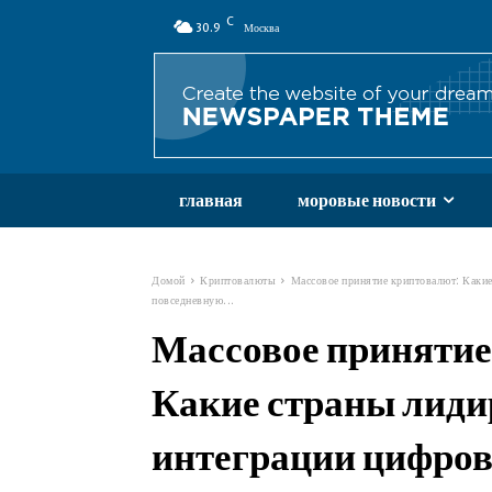
C
30.9
Москва
главная
моровые новости
Домой
Криптовалюты
Массовое принятие криптовалют: Какие
повседневную...
Массовое принятие
Какие страны лиди
интеграции цифров