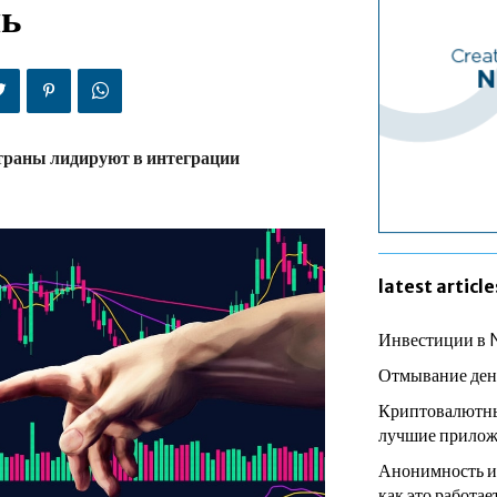
нь
траны лидируют в интеграции
latest article
Инвестиции в 
Отмывание ден
Криптовалютны
лучшие прилож
Анонимность и
как это работае