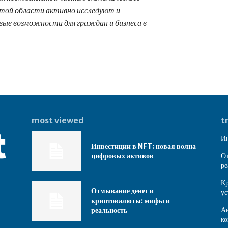
этой области активно исследуют и
овые возможности для граждан и бизнеса в
most viewed
t
Ин
Инвестиции в NFT: новая волна
цифровых активов
От
ре
Кр
Отмывание денег и
ус
криптовалюты: мифы и
Ан
реальность
ко