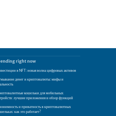
rending right now
вестиции в NFT: новая волна цифровых активов
мывание денег и криптовалюты: мифы и
альность
иптовалютные кошельки для мобильных
тройств: лучшие приложения и обзор функций
онимность и приватность в криптовалютных
шельках: как это работает?