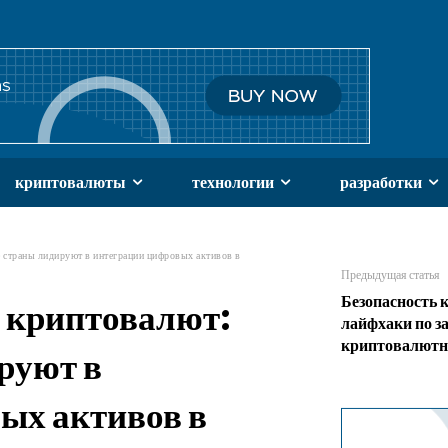
криптовалюты
технологии
разработки
 страны лидируют в интеграции цифровых активов в
Предыдущая статья
Безопасность 
 криптовалют:
лайфхаки по з
криптовалютн
руют в
ых активов в