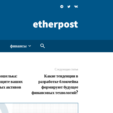
финансы
Следующая статья
кошелька:
Какие тенденции в
ащите ваших
разработке блокчейна
ых активов
формируют будущее
финансовых технологий?