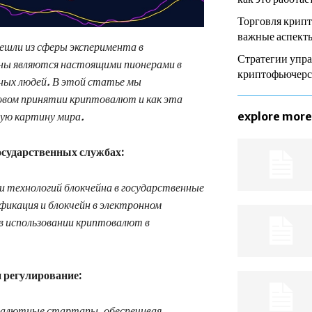
Торговля крип
важные аспекты
ешли из сферы эксперимента в
Стратегии упра
аны являются настоящими пионерами в
криптофьючер
ных людей. В этой статье мы
овом принятии криптовалют и как эта
вую картину мира.
explore more
государственных службах:
и технологий блокчейна в государственные
икация и блокчейн в электронном
в использовании криптовалют в
 регулирование:
овалютные стартапы, обеспечивая