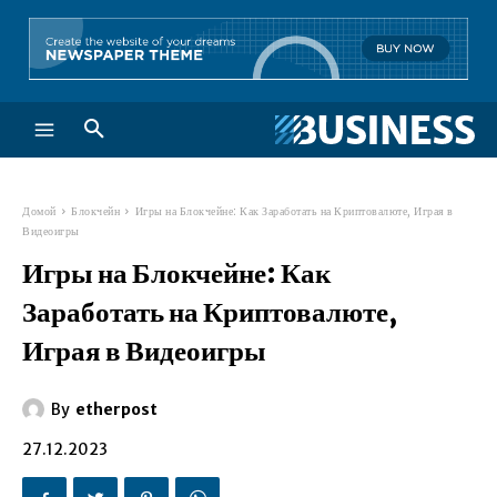
Домой
Блокчейн
Игры на Блокчейне: Как Заработать на Криптовалюте, Играя в
Видеоигры
Игры на Блокчейне: Как
Заработать на Криптовалюте,
Играя в Видеоигры
By
etherpost
27.12.2023