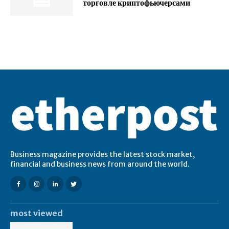
торговле криптофьючерсами
Business magazine provides the latest stock market,
financial and business news from around the world.
most viewed