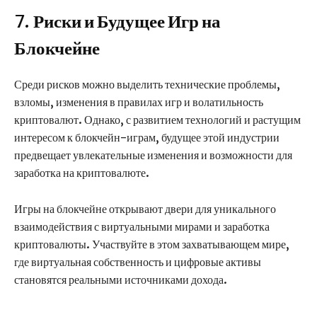
7.
Риски и Будущее Игр на
Блокчейне
Среди рисков можно выделить технические проблемы,
взломы, изменения в правилах игр и волатильность
криптовалют. Однако, с развитием технологий и растущим
интересом к блокчейн-играм, будущее этой индустрии
предвещает увлекательные изменения и возможности для
заработка на криптовалюте.
Игры на блокчейне открывают двери для уникального
взаимодействия с виртуальными мирами и заработка
криптовалюты. Участвуйте в этом захватывающем мире,
где виртуальная собственность и цифровые активы
становятся реальными источниками дохода.