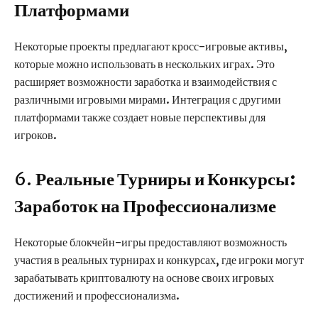
Платформами
Некоторые проекты предлагают кросс-игровые активы,
которые можно использовать в нескольких играх. Это
расширяет возможности заработка и взаимодействия с
различными игровыми мирами. Интеграция с другими
платформами также создает новые перспективы для
игроков.
6.
Реальные Турниры и Конкурсы:
Заработок на Профессионализме
Некоторые блокчейн-игры предоставляют возможность
участия в реальных турнирах и конкурсах, где игроки могут
зарабатывать криптовалюту на основе своих игровых
достижений и профессионализма.