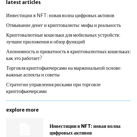
latest articles
Инвестиции в NFT: новая волна цифровых активов
Отмывание денег и криптовалюты: мифы и реальность
Криптовалютные кошельки для мобильных устройств:
лучшие приложения и обзор функций
Анонимность и приватность в криптовалютных кошельках:
как это работает?
Торговля криптофьючерсами на маржинальной основе:
важные аспекты и советы
Стратегии управления рисками при торговле
криптофьючерсами
explore more
Инвестиции в NFT: новая волна
цифровых активов