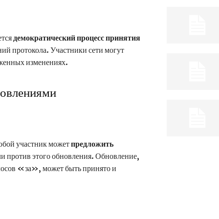
ется
демократический процесс принятия
ий протокола. Участники сети могут
оженных изменениях.
новлениями
любой участник может
предложить
или против этого обновления. Обновление,
олосов «за», может быть принято и