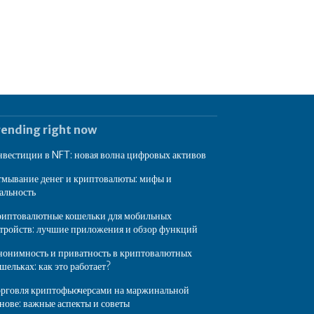
rending right now
вестиции в NFT: новая волна цифровых активов
мывание денег и криптовалюты: мифы и
альность
иптовалютные кошельки для мобильных
тройств: лучшие приложения и обзор функций
онимность и приватность в криптовалютных
шельках: как это работает?
рговля криптофьючерсами на маржинальной
нове: важные аспекты и советы