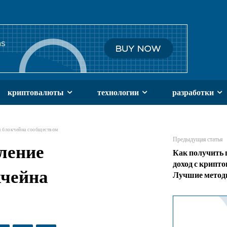
криптовалюты
технологии
разработки
и блокчейна сообществом
Предыдущая статья
вление
Как получить
доход с крипт
кчейна
Лучшие мето