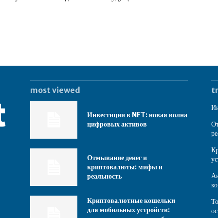
most viewed
t
Ин
Инвестиции в NFT: новая волна
цифровых активов
От
ре
Кр
Отмывание денег и
ус
криптовалюты: мифы и
Ан
реальность
ко
Криптовалютные кошельки
То
для мобильных устройств:
ос