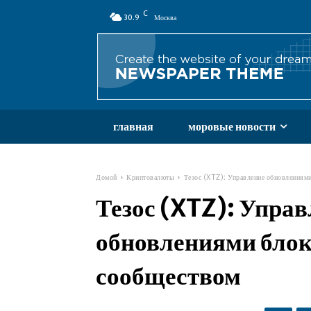
C
30.9
Москва
главная
моровые новости
Домой
Криптовалюты
Тезос (XTZ): Управление обновлениям
Тезос (XTZ): Упра
обновлениями бло
сообществом