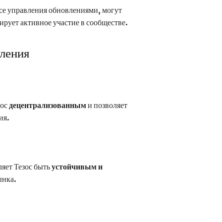
ссе управления обновлениями, могут
ирует активное участие в сообществе.
ления
зос
децентрализованным
и позволяет
ия.
яет Тезос быть
устойчивым и
ынка.