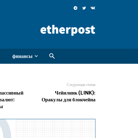
финансы
Следующая статья
 пассивный
Чейнлинк (LINK):
овалют:
Оракулы для блокчейна
ды