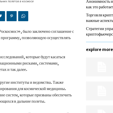
Анонимность и
ьних полетов в космосе
как это работае
Торговля крип
важные аспекты
Стратегии упра
оскосмос», было заключено соглашение с
криптофьючер
 программу, позволяющую осуществлять
explore more
сследований, которые будут касаться
диационными рисками, системами,
ах и так далее.
другие институты и ведомства. Также
лирования для космической медицины.
ние систем, которые призваны обеспечить
ющихся в дальние полеты.