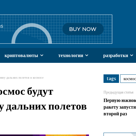
криптовалюты
технологии
разработки
мму дальних полетов в космосе
tags
космос
осмос будут
Предыдущая статья
Первую южнок
у дальних полетов
ракету запустя
второй раз