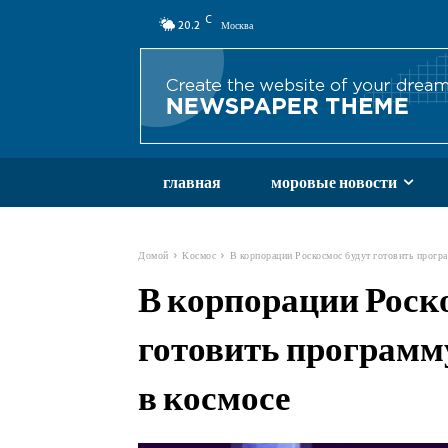
C
20.2
Москва
главная
моровые новости
Домой
Космос
В корпорации Роскосмос будут готовить програ
В корпорации Роск
готовить программ
в космосе