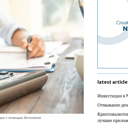
latest article
Инвестиции в 
Отмывание ден
Криптовалютны
тиры с помощью Биткойнов
лучшие прилож