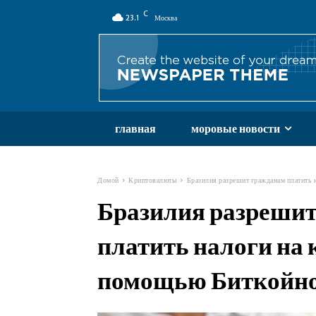
C
23.1
Москва
главная
моровые новости
Домой
Криптовалюты
Бразилия разрешит гражданам платить 
Бразилия разреши
платить налоги на 
помощью Биткойн