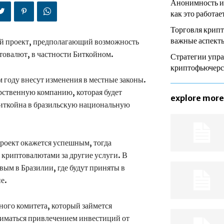
Анонимность и
как это работае
Торговля крип
важные аспекты
й проект, предполагающий возможность
товалют, в частности Биткойном.
Стратегии упра
криптофьючер
 году внесут изменения в местные законы.
рственную компанию, которая будет
explore more
Биткойна в бразильскую национальную
роект окажется успешным, тогда
 криптовалютами за другие услуги. В
вым в Бразилии, где будут приняты в
не.
ного комитета, который займется
ниматься привлечением инвестиций от