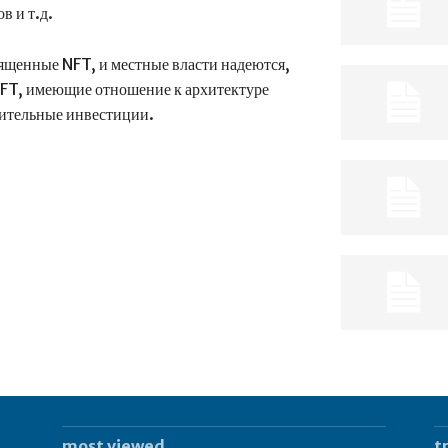
в и т.д.
ященные NFT, и местные власти надеются,
NFT, имеющие отношение к архитектуре
нительные инвестиции.
most viewed
t