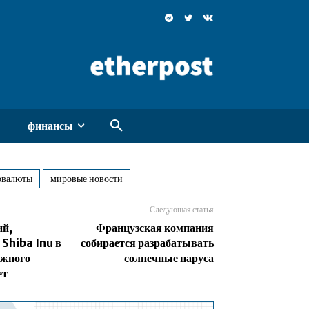
финансы
овалюты
мировые новости
Следующая статья
ий,
Французская компания
Shiba Inu в
собирается разрабатывать
ежного
солнечные паруса
ет