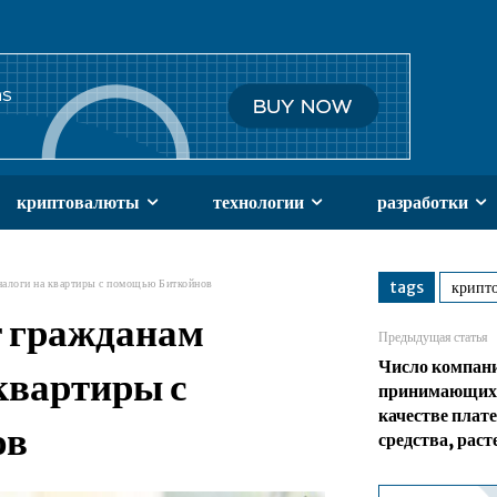
криптовалюты
технологии
разработки
налоги на квартиры с помощью Биткойнов
tags
крипт
т гражданам
Предыдущая статья
Число компан
квартиры с
принимающих 
качестве плат
ов
средства, раст