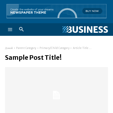
Домой
Parent Category
Primary/Child Category
Article Title ...
Sample Post Title!