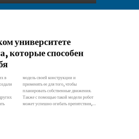
ом университете
та, которые способен
бя
их в
и и
оздали
чтобы
 других
 робот
ать
может успешно огибать препятствия,...