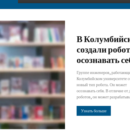
В Колумбийск
создали робо
осознавать се
Группе инженеров, работающ
модель своей конструкци
Колумбийском университете с
применять ее для того, 
новый тип робота. Он может
планировать собственные движения.
осознавать себя. В отличие от
Также с помощью такой модели
роботов, он может разрабатыв
Узнать больше