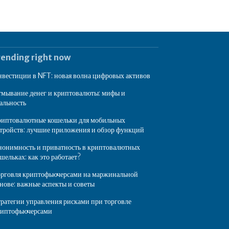
rending right now
вестиции в NFT: новая волна цифровых активов
мывание денег и криптовалюты: мифы и
альность
иптовалютные кошельки для мобильных
тройств: лучшие приложения и обзор функций
онимность и приватность в криптовалютных
шельках: как это работает?
рговля криптофьючерсами на маржинальной
нове: важные аспекты и советы
ратегии управления рисками при торговле
риптофьючерсами