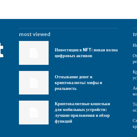
most viewed
t
Ин
Инвестиции в NFT: новая волна
цифровых активов
От
ре
Кр
Отмывание денег и
ус
криптовалюты: мифы и
Ан
реальность
ко
Криптовалютные кошельки
То
для мобильных устройств:
ос
лучшие приложения и обзор
Ст
функций
к