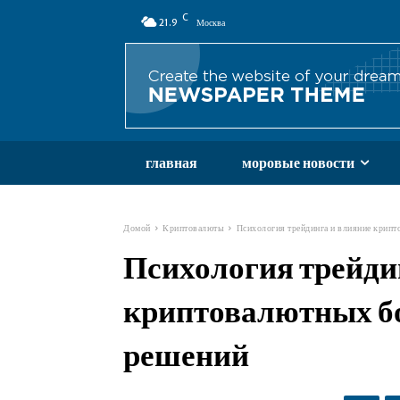
C
21.9
Москва
главная
моровые новости
Домой
Криптовалюты
Психология трейдинга и влияние крипт
Психология трейди
криптовалютных бо
решений