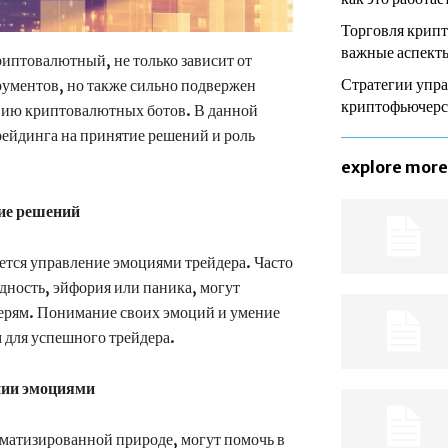
Торговля крип
важные аспекты
иптовалютный, не только зависит от
Стратегии упра
рументов, но также сильно подвержен
криптофьючер
нию криптовалютных ботов. В данной
рейдинга на принятие решений и роль
explore more
тие решений
ется управление эмоциями трейдера. Часто
дность, эйфория или паника, могут
ерям. Понимание своих эмоций и умение
 для успешного трейдера.
нии эмоциями
матизированной природе, могут помочь в