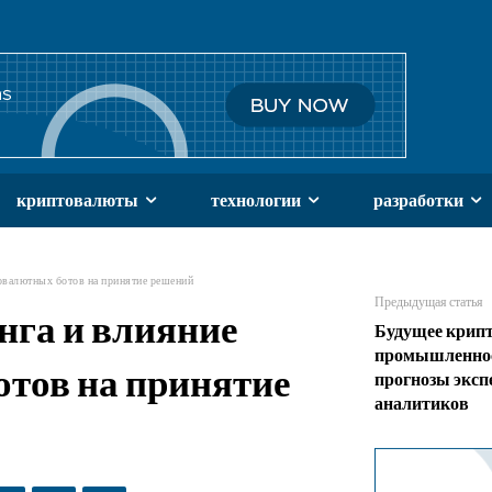
криптовалюты
технологии
разработки
овалютных ботов на принятие решений
Предыдущая статья
нга и влияние
Будущее крип
промышленнос
тов на принятие
прогнозы эксп
аналитиков