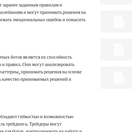
 заранее заданным правилам и
колебаниям и могут принимать решения на
збежать эмоциональных ошибок и повысить
ных ботов является их способность
в и правил. Они могут анализировать
паттерны, принимать решения на основе
ть качество принимаемых решений и
обладают гибкостью и возможностью
иль трейдинга. Трейдеры могут
я для ботов, контролировать их работу и