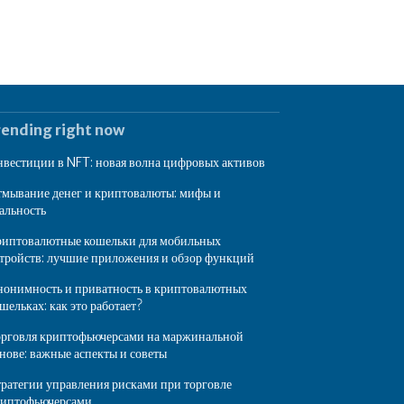
rending right now
вестиции в NFT: новая волна цифровых активов
мывание денег и криптовалюты: мифы и
альность
иптовалютные кошельки для мобильных
тройств: лучшие приложения и обзор функций
онимность и приватность в криптовалютных
шельках: как это работает?
рговля криптофьючерсами на маржинальной
нове: важные аспекты и советы
ратегии управления рисками при торговле
риптофьючерсами