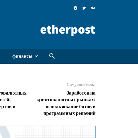
финансы
Следующая статья
товалютных
Заработок на
тей:
криптовалютных рынках:
ертов и
использование ботов и
программных решений