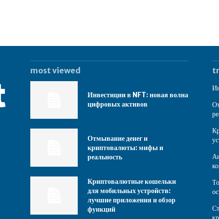
most viewed
t
Ин
Инвестиции в NFT: новая волна
цифровых активов
От
ре
Кр
Отмывание денег и
ус
криптовалюты: мифы и
Ан
реальность
ко
Криптовалютные кошельки
То
для мобильных устройств:
ос
лучшие приложения и обзор
Ст
функций
к