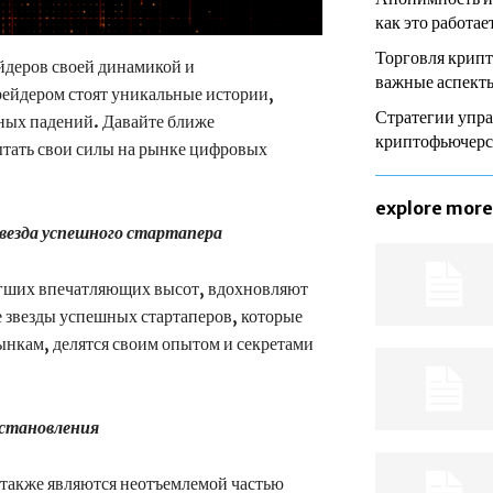
как это работае
Торговля крип
деров своей динамикой и
важные аспекты
ейдером стоят уникальные истории,
Стратегии упра
ых падений. Давайте ближе
криптофьючер
ытать свои силы на рынке цифровых
explore more
звезда успешного стартапера
тигших впечатляющих высот, вдохновляют
 звезды успешных стартаперов, которые
нкам, делятся своим опытом и секретами
сстановления
 также являются неотъемлемой частью