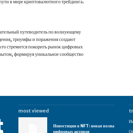
пути в мире криптовалютного трейдинга.
кательный путеводитель по волнующему
ения, триумфы и поражения создают
 кто стремится покорить рынок цифровых
опытом, формируя уникальное сообщество
most viewed
t
Ин
Инвестиции в NFT: новая волна
цифровых активов
От