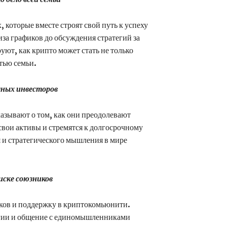
 которые вместе строят свой путь к успеху
за графиков до обсуждения стратегий за
ют, как крипто может стать не только
тью семьи.
чных инвесторов
азывают о том, как они преодолевают
свои активы и стремятся к долгосрочному
я и стратегического мышления в мире
иске союзников
иков и поддержку в криптокомьюнити.
егии и общение с единомышленниками