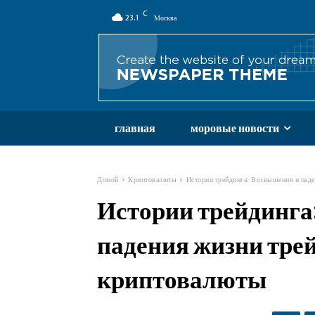
C
23.1
Москва
главная
моровые новости
Домой
Криптовалюты
Истории трейдинга: Возвышения и пад
Истории трейдинга
падения жизни тре
криптовалюты