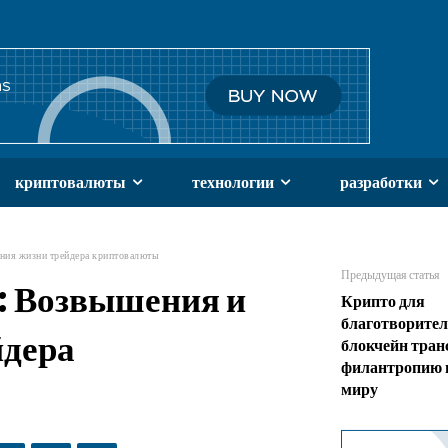
криптовалюты
технологии
разработки
ения жизни трейдера криптовалюты
Предыдущая статья
: Возвышения и
Крипто для
благотворител
йдера
блокчейн тра
филантропию 
миру