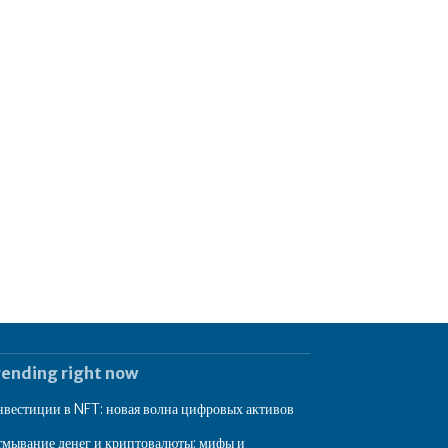
rending right now
вестиции в NFT: новая волна цифровых активов
мывание денег и криптовалюты: мифы и