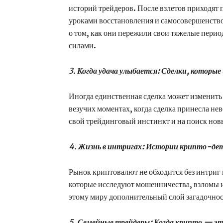
историй трейдеров. После взлетов приходят 
уроками восстановления и самосовершенств
о том, как они пережили свои тяжелые перио
силами.
3.
Когда удача улыбается: Сделки, которые
Иногда единственная сделка может изменить 
везучих моментах, когда сделка принесла не
свой трейдинговый инстинкт и на поиск нов
4.
Жизнь в интригах: Истории крипто-де
Рынок криптовалют не обходится без интриг 
которые исследуют мошенничества, взломы 
этому миру дополнительный слой загадочнос
5.
Семейные трейдеры: Когда крипто — это