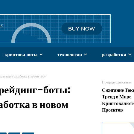
криптовалюты
технологии
разработки
атизация заработка в новом году
Предыдущая статья
рейдинг-боты:
Сжигание Ток
Тренд в Мире
аботка в новом
Криптовалют
Проектов