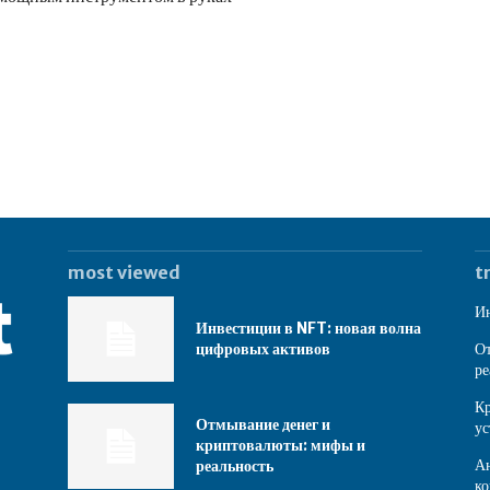
most viewed
t
Ин
Инвестиции в NFT: новая волна
цифровых активов
От
ре
Кр
Отмывание денег и
ус
криптовалюты: мифы и
Ан
реальность
ко