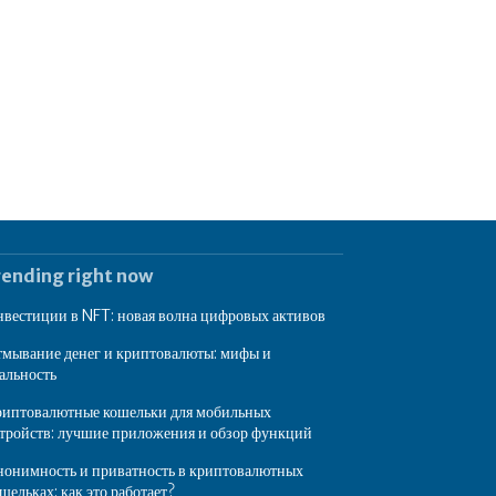
rending right now
вестиции в NFT: новая волна цифровых активов
мывание денег и криптовалюты: мифы и
альность
иптовалютные кошельки для мобильных
тройств: лучшие приложения и обзор функций
онимность и приватность в криптовалютных
шельках: как это работает?