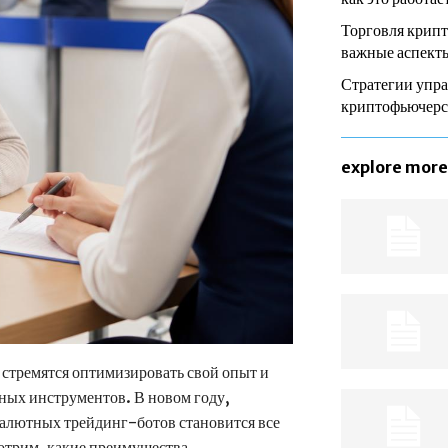
Торговля крип
важные аспекты
Стратегии упра
криптофьючер
explore more
стремятся оптимизировать свой опыт и
ных инструментов. В новом году,
валютных трейдинг-ботов становится все
мотрим, какие преимущества