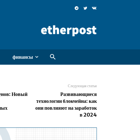
финансы
Следующая статья
енов: Новый
Развивающиеся
технологии блокчейна: как
ных
они повлияют на заработок
в 2024