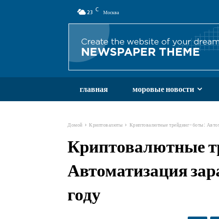
C
23
Москва
главная
моровые новости
Домой
Криптовалюты
Криптовалютные трейдинг-боты: Автом
Криптовалютные т
Автоматизация зар
году