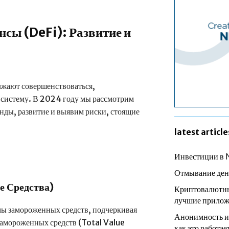
сы (DeFi): Развитие и
жают совершенствоваться,
систему. В 2024 году мы рассмотрим
енды, развитие и выявим риски, стоящие
latest article
Инвестиции в 
Отмывание ден
 Средства)
Криптовалютны
лучшие прилож
мы замороженных средств, подчеркивая
Анонимность и
 замороженных средств (Total Value
как это работае