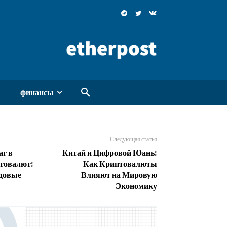
финансы
Следующая статья
г в
Китай и Цифровой Юань:
птовалют:
Как Криптовалюты
едовые
Влияют на Мировую
Экономику