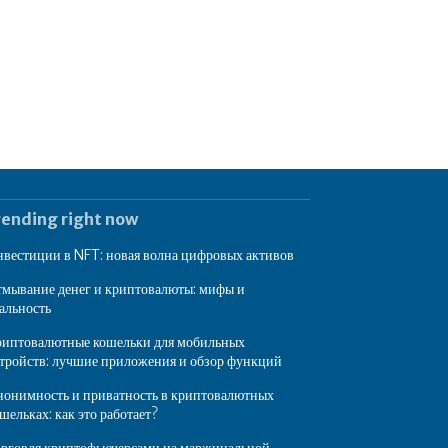
rending right now
вестиции в NFT: новая волна цифровых активов
мывание денег и криптовалюты: мифы и
альность
иптовалютные кошельки для мобильных
тройств: лучшие приложения и обзор функций
онимность и приватность в криптовалютных
шельках: как это работает?