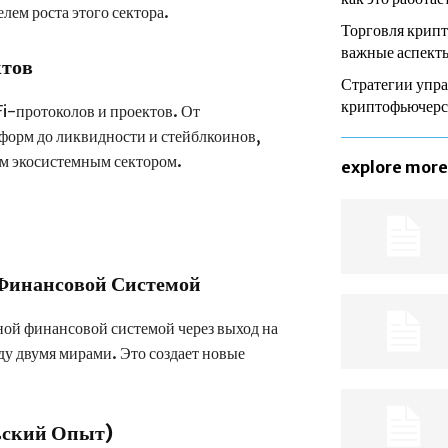
ем роста этого сектора.
Торговля крип
важные аспекты
ктов
Стратегии упра
криптофьючер
i-протоколов и проектов. От
форм до ликвидности и стейблкоинов,
м экосистемным сектором.
explore more
Финансовой Системой
ной финансовой системой через выход на
у двумя мирами. Это создает новые
ьский Опыт)