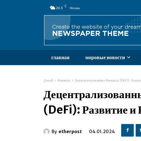
C
26.5
Москва
главная
моровые новости
Домой
Финансы
Децентрализованные Финансы (DeFi): Развит
Децентрализованн
(DeFi): Развитие и
By
etherpost
04.01.2024