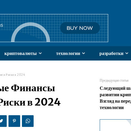
криптовалюты
технологии
разработки
ие и Риски в 2024
Предыдущая статья
ые Финансы
Следующий ша
развитии кри
 Риски в 2024
Взгляд на пер
технологии