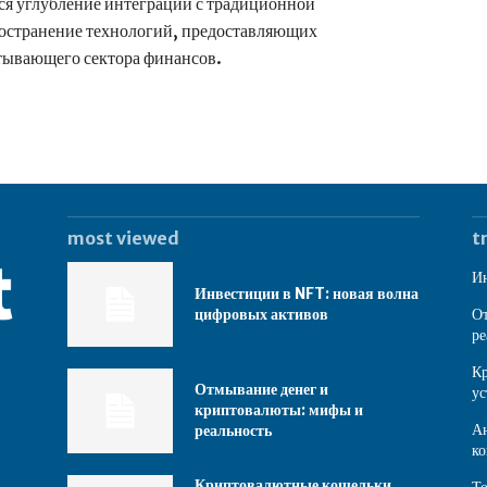
ся углубление интеграции с традиционной
ространение технологий, предоставляющих
атывающего сектора финансов.
most viewed
t
Ин
Инвестиции в NFT: новая волна
цифровых активов
От
ре
Кр
Отмывание денег и
ус
криптовалюты: мифы и
Ан
реальность
ко
Криптовалютные кошельки