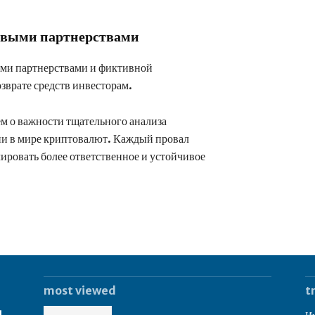
ивыми партнерствами
ыми партнерствами и фиктивной
зврате средств инвесторам.
м о важности тщательного анализа
ии в мире криптовалют. Каждый провал
ировать более ответственное и устойчивое
most viewed
t