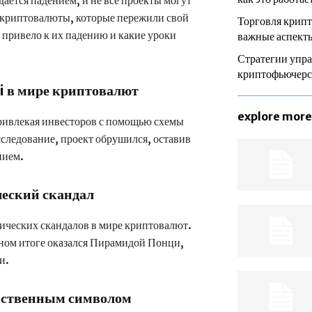
ается падением, и не все проекты могут
 криптовалюты, которые пережили свой
Торговля крип
о привело к их падению и какие уроки
важные аспекты
Стратегии упра
криптофьючер
i в мире криптовалют
explore more
ривлекая инвесторов с помощью схемы
асследование, проект обрушился, оставив
нием.
еский скандал
ческих скандалов в мире криптовалют.
ном итоге оказался Пирамидой Понци,
и.
нственным символом