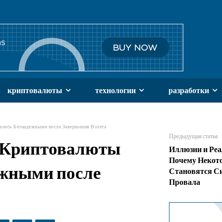
криптовалюты
технологии
разработки
ались Безнадежными после Завершения Взлета
Предыдущая статья
е Криптовалюты
Иллюзии и Реа
Почему Некот
ежными после
Становятся С
Провала