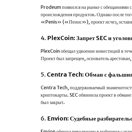
Prodeum появился на рынке с обещаниями с
происхождения продуктов. Однако после того,
«Penis» («Пенис»), проект исчез, остави
4.
PlexCoin: Запрет SEC и уголов
PlexCoin обещал удвоение инвестиций в теч
Проект был запрещен, основатель арестован,
5.
Centra Tech: Обман с фальши
Centra Tech, поддерживаемый знаменитостя
криптокарты. SEC обвинила проект в обмане
был закрыт.
6.
Envion: Судебные разбиратель
Envion обещал революцию в майнинге с исп