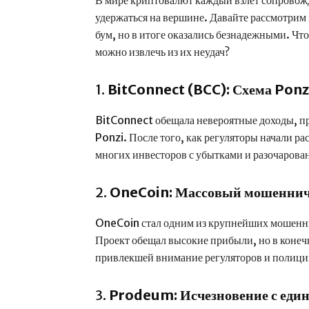
В мире криптовалют каждый взлет сопровожд
удержаться на вершине. Давайте рассмотрим
бум, но в итоге оказались безнадежными. Чт
можно извлечь из их неудач?
1.
BitConnect (BCC): Схема Ponz
BitConnect обещала невероятные доходы, п
Ponzi. После того, как регуляторы начали р
многих инвесторов с убытками и разочарова
2.
OneCoin: Массовый мошеннич
OneCoin стал одним из крупнейших мошенни
Проект обещал высокие прибыли, но в конеч
привлекшей внимание регуляторов и полици
3.
Prodeum: Исчезновение с еди