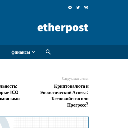
финансы
Следующая статья
льность:
Криптовалюта и
орые ICO
Экологический Аспект:
имволами
Беспокойство или
Прогресс?