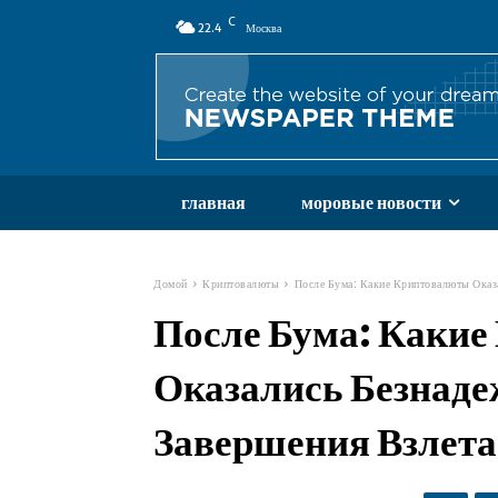
C
22.4
Москва
главная
моровые новости
Домой
Криптовалюты
После Бума: Какие Криптовалюты Оказ
После Бума: Каки
Оказались Безнад
Завершения Взлета