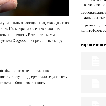
как это работае
Торговля крип
важные аспекты
 и уникальным сообществом, стал одной из
Стратегии упра
лют. Несмотря на свое начало как шутка,
криптофьючер
ть и стоимость. В этой статье мы
з успеха Dogecoin и применить к миру
explore more
in было активное и преданное
няло монету и поддерживало ее развитие.
т сделать большую разницу.