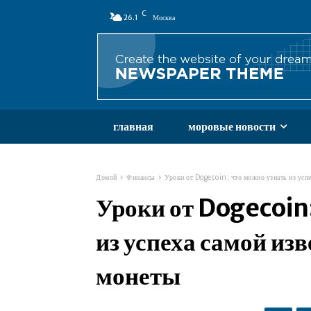
C
26.1
Москва
главная
моровые новости
Домой
Финансы
Уроки от Dogecoin: что можно узнать из усп
Уроки от Dogecoin:
из успеха самой из
монеты