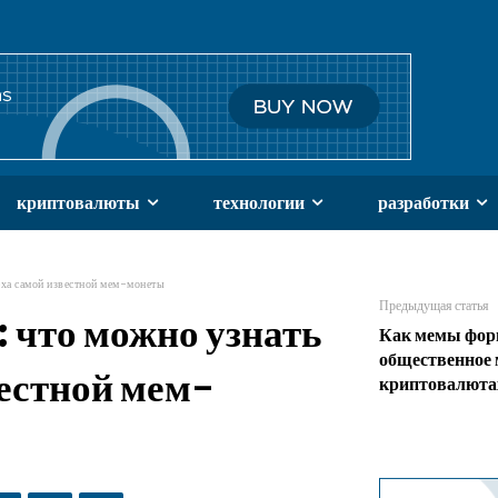
криптовалюты
технологии
разработки
еха самой известной мем-монеты
Предыдущая статья
 что можно узнать
Как мемы фо
общественное 
вестной мем-
криптовалюта