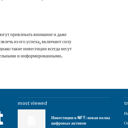
огут привлекать внимание и даже
влечь из его успеха, включают силу
днако такие инвестиции всегда несут
ительными и информированными.
most viewed
t
Ин
Инвестиции в NFT: новая волна
цифровых активов
От