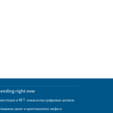
rending right now
вестиции в NFT: новая волна цифровых активов
мывание денег и криптовалюты: мифы и