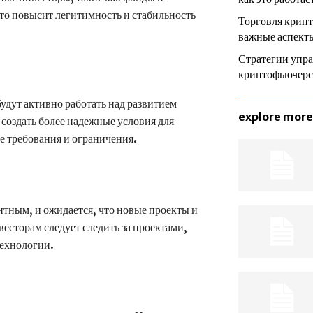
что повысит легитимность и стабильность
Торговля крип
важные аспекты
Стратегии упра
криптофьючер
будут активно работать над развитием
explore more
создать более надежные условия для
ые требования и ограничения.
тным, и ожидается, что новые проекты и
есторам следует следить за проектами,
технологии.