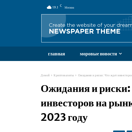
C
19.1
Москва
главная
моровые новости
Домой
Криптовалюты
Ожидания и риски: Что ждет инвесторо
Ожидания и риски:
инвесторов на рын
2023 году