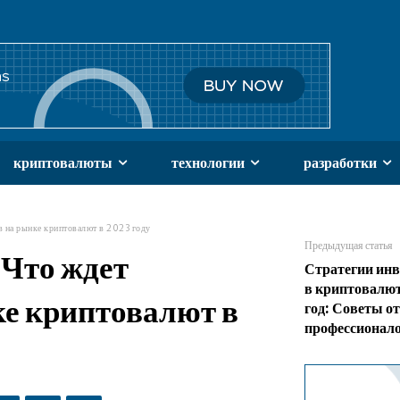
криптовалюты
технологии
разработки
в на рынке криптовалют в 2023 году
Предыдущая статья
 Что ждет
Стратегии ин
в криптовалю
ке криптовалют в
год: Советы от
профессионал