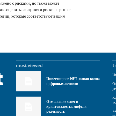
яжено с рисками, но также может
но оценить ожидания и риски на рынке
атегии, которые соответствуют вашим
most viewed
t
Ин
Инвестиции в NFT: новая волна
цифровых активов
От
ре
Кр
Отмывание денег и
ус
криптовалюты: мифы и
Ан
реальность