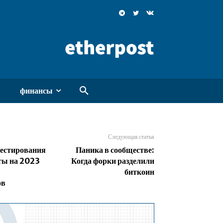
финансы
Следующая статья
вестирования
Паника в сообществе:
ты на 2023
Когда форки разделили
биткоин
ов