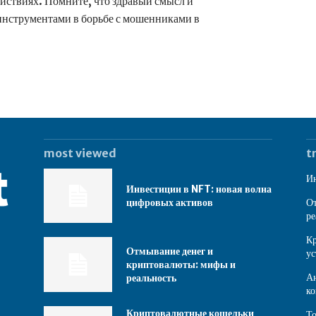
ействиях. Помните, что здравый смысл и
нструментами в борьбе с мошенниками в
most viewed
t
Ин
Инвестиции в NFT: новая волна
цифровых активов
От
ре
Кр
Отмывание денег и
ус
криптовалюты: мифы и
Ан
реальность
ко
Криптовалютные кошельки
То