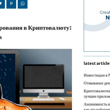
рования в Криптовалюту:
в
latest article
Инвестиции в 
Отмывание ден
Криптовалютны
лучшие прилож
Анонимность и
как это работае