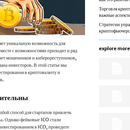
Торговля крип
важные аспекты
Стратегии упра
криптофьючер
яет уникальную возможность для
explore more
месте с возможностями приходит и ряд
ает мошенников и киберпреступников,
ана инвесторов. В этой статье мы
стирования в криптовалюту и
в.
дительны
собой способ для стартапов привлечь
ы. Однако фейковые ICO стали
инвестированием в ICO, проведите