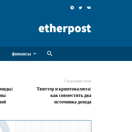
финансы
Следующая статья
амиды:
Твиттер и криптовалюта:
оны
как совместить два
ной
источника дохода