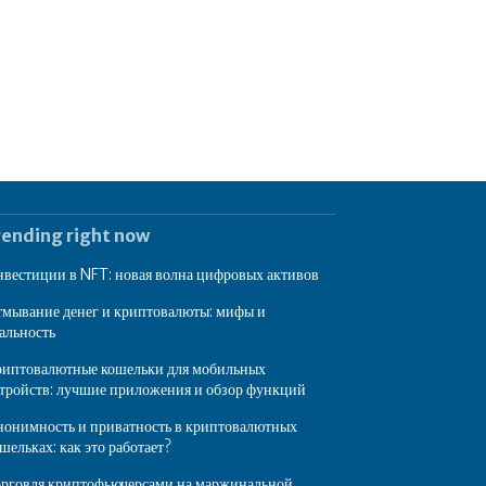
rending right now
вестиции в NFT: новая волна цифровых активов
мывание денег и криптовалюты: мифы и
альность
иптовалютные кошельки для мобильных
тройств: лучшие приложения и обзор функций
онимность и приватность в криптовалютных
шельках: как это работает?
рговля криптофьючерсами на маржинальной