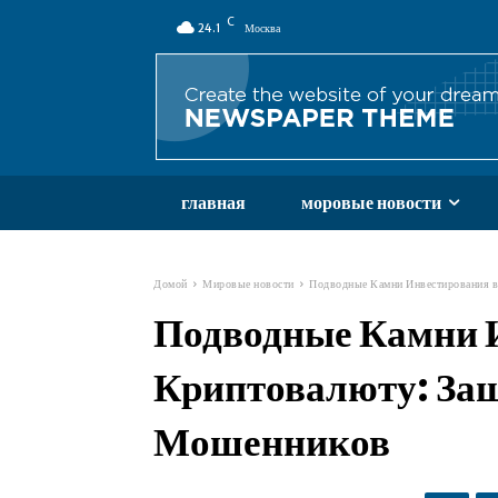
C
24.1
Москва
главная
моровые новости
Домой
Мировые новости
Подводные Камни Инвестирования в
Подводные Камни 
Криптовалюту: Защ
Мошенников