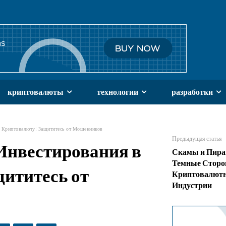
криптовалюты
технологии
разработки
 Криптовалюту: Защититесь от Мошенников
Предыдущая статья
Инвестирования в
Скамы и Пир
Темные Стор
ититесь от
Криптовалют
Индустрии