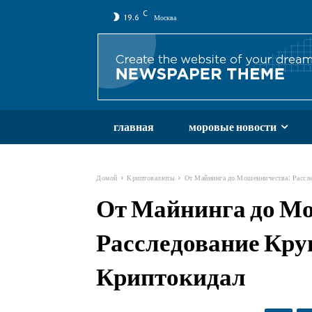
C
19.6
Москва
главная
моровые новости
Домой
Криптовалюты
От Майнинга до Мошенничества: Рассл
От Майнинга до М
Расследование Кр
Криптокидал