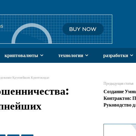
криптовалюты
технологии
разработки
едование Крупнейших Криптокидал
Предыдущая статья
ошенничества:
Создание Умн
Контрактов: П
упнейших
Руководство д