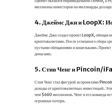
Проект оказался пирамидальной схемой, а Ре
миллионы инвесторов на миллиарды долларо
4. Джеймс Джи и LoopX: И
Джеймс Джи создал проект LoopX, обещая и
криптовалютами. После успешного сбора сред
пустыми обещаниями и кошельками. Проект о
деньгами.
5. Стив Ченг и Pincoin/iF
Стив Ченг стал фигурой за проектами Pinco
доходы от криптовалютных инвестиций. Эти
чем $660 миллионов. Ченг и его команда ис
огромные потери.