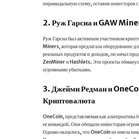
пирамидальную схему, оставив инвесторов с
2. Руж Гарсиа и GAW Mine
Руж Гарсиа был активным участником крип
Miners, которая предлагала оборудование д
реальных продуктов и доходов, он начал про
ZenMiner и Hashlets. Эти проекты обманули
огромными убытками.
3. Джейми Редман и OneC
Криптовалюта
OneCoin, представляемая как альтернатива 
ее командой. Они обещали инвесторам огром
Однако оказалось, что OneCoin не имела ник