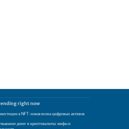
rending right now
вестиции в NFT: новая волна цифровых активов
мывание денег и криптовалюты: мифы и