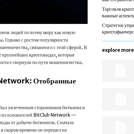
Торговля крип
важные аспекты
Стратегии упра
криптофьючер
нов людей по всему миру как новую
ы. Однако с ростом популярности
шенничества, связанного с этой сферой. В
explore more
ие крупнейших криптокидал, которые
 итоге свернули по пути мошенничества.
b Network: Отобранные
 был увлеченным сторонником биткоина и
м из основателей BitClub Network —
ходы от добычи биткоинов. Сначала
 в скором времени он перешел на