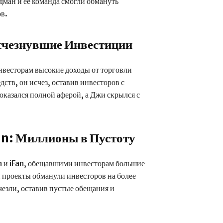
дман и ее команда смогли обмануть
в.
счезнувшие Инвестиции
нвесторам высокие доходы от торговли
ств, он исчез, оставив инвесторов с
казался полной аферой, а Джи скрылся с
an: Миллионы в Пустоту
in и iFan, обещавшими инвесторам большие
 проекты обманули инвесторов на более
чезли, оставив пустые обещания и