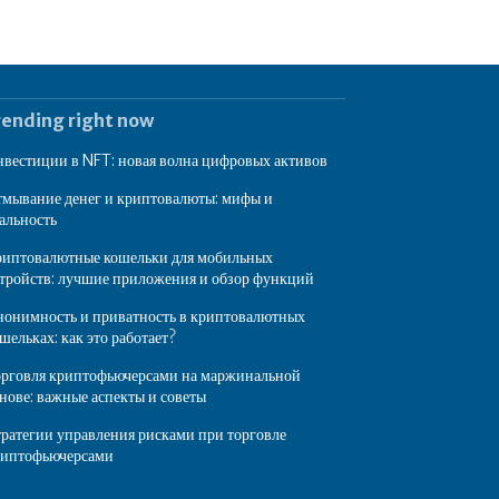
rending right now
вестиции в NFT: новая волна цифровых активов
мывание денег и криптовалюты: мифы и
альность
иптовалютные кошельки для мобильных
тройств: лучшие приложения и обзор функций
онимность и приватность в криптовалютных
шельках: как это работает?
рговля криптофьючерсами на маржинальной
нове: важные аспекты и советы
ратегии управления рисками при торговле
риптофьючерсами