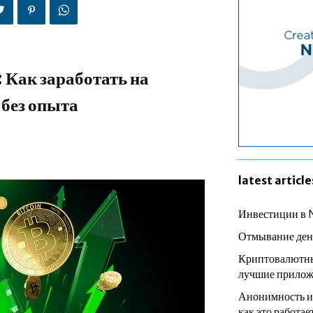
 Как заработать на
без опыта
latest article
Инвестиции в 
Отмывание ден
Криптовалютны
лучшие прилож
Анонимность и
как это работае