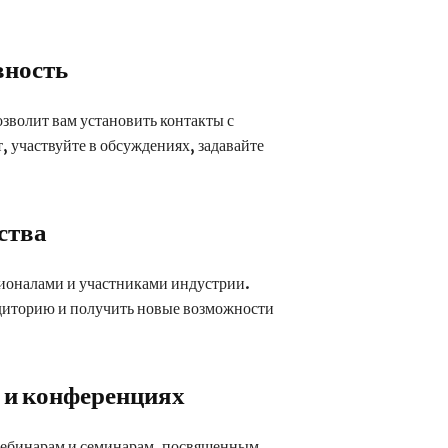
вность
зволит вам установить контакты с
 участвуйте в обсуждениях, задавайте
ства
сионалами и участниками индустрии.
удиторию и получить новые возможности
 и конференциях
вебинарам и семинарам, посвященным