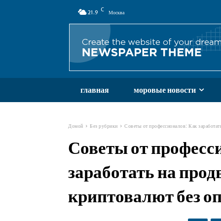
C
21.9
Москва
главная
моровые новости
Домой
Без рубрики
Советы от профессионалов: Как заработат
Советы от професс
заработать на про
криптовалют без о