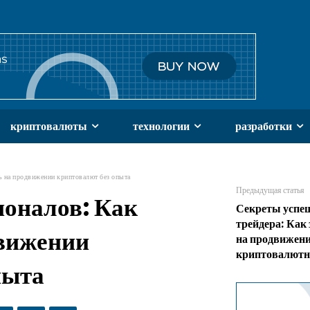
криптовалюты
технологии
разработки
ь на продвижении криптовалют без опыта
Предыдущая статья
ионалов: Как
Секреты успе
трейдера: Как
движении
на продвижен
криптовалютн
пыта