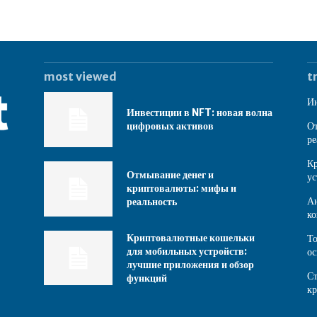
most viewed
t
Ин
Инвестиции в NFT: новая волна
цифровых активов
От
ре
Кр
Отмывание денег и
ус
криптовалюты: мифы и
Ан
реальность
ко
Криптовалютные кошельки
То
для мобильных устройств:
ос
лучшие приложения и обзор
Ст
функций
к