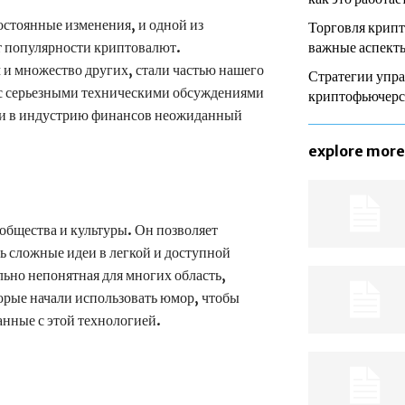
остоянные изменения, и одной из
Торговля крип
т популярности криптовалют.
важные аспекты
и множество других, стали частью нашего
Стратегии упра
 с серьезными техническими обсуждениями
криптофьючер
ли в индустрию финансов неожиданный
explore more
бщества и культуры. Он позволяет
ь сложные идеи в легкой и доступной
ьно непонятная для многих область,
орые начали использовать юмор, чтобы
анные с этой технологией.