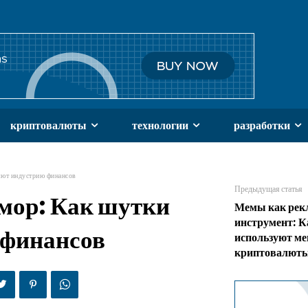
криптовалюты
технологии
разработки
яют индустрию финансов
Предыдущая статья
мор: Как шутки
Мемы как ре
инструмент: К
 финансов
используют м
криптовалют