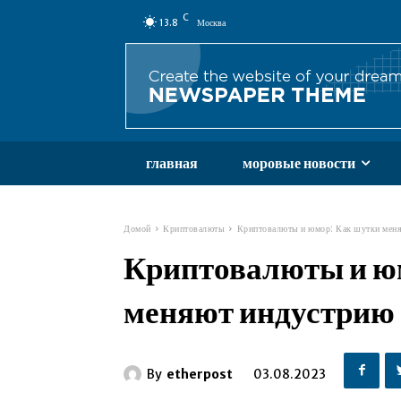
C
13.8
Москва
главная
моровые новости
Домой
Криптовалюты
Криптовалюты и юмор: Как шутки мен
Криптовалюты и ю
меняют индустрию
By
etherpost
03.08.2023