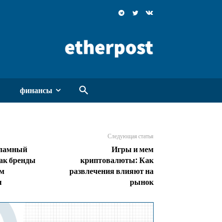
финансы
Следующая статья
кламный
Игры и мем
ак бренды
криптовалюты: Как
ем
развлечения влияют на
ы
рынок