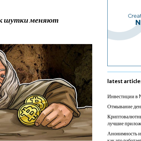
к шутки меняют
latest article
Инвестиции в 
Отмывание ден
Криптовалютны
лучшие прилож
Анонимность и
как это работае