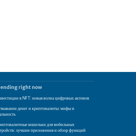
rending right now
вестиции в NFT: новая волна цифровых активов
мывание денег и криптовалюты: мифы и
альность
иптовалютные кошельки для мобильных
тройств: лучшие приложения и обзор функций