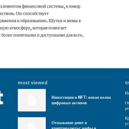
 элементом финансовой системы, и юмор
еством. Он способствует
ряжения и образованию. Шутки и мемы в
ную атмосферу, которая помогает
и более понятными и доступными для всех.
most viewed
t
Ин
Инвестиции в NFT: новая волна
цифровых активов
От
ре
Кр
Отмывание денег и
ус
криптовалюты: мифы и