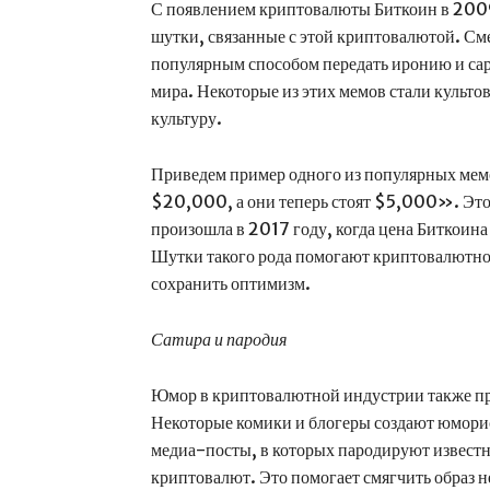
С появлением криптовалюты Биткоин в 2009
шутки, связанные с этой криптовалютой. См
популярным способом передать иронию и са
мира. Некоторые из этих мемов стали культ
культуру.
Приведем пример одного из популярных мем
$20,000, а они теперь стоят $5,000». Этот
произошла в 2017 году, когда цена Биткоина
Шутки такого рода помогают криптовалютном
сохранить оптимизм.
Сатира и пародия
Юмор в криптовалютной индустрии также про
Некоторые комики и блогеры создают юморис
медиа-посты, в которых пародируют известн
криптовалют. Это помогает смягчить образ н