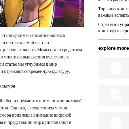
Торговля крип
важные аспекты
Стратегии упра
криптофьючер
ы стали ярким и запоминающимся
али неотъемлемой частью
explore more
з цифровых валют. Мемы стали средством
о мнения и выражения культурных
й статье мы углубимся в мир
ни отражают современную культуру.
ультура
ейн были предметом внимания лишь узкой
стов. Однако, с появлением мемов
 юмора привлекла внимание широкой
ы и представили мир криптовалют в