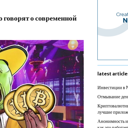
 говорят о современной
latest article
Инвестиции в 
Отмывание ден
Криптовалютны
лучшие прилож
Анонимность и
как это работае