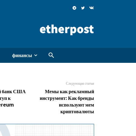
финансы
Следующая статья
й банк США
Мемы как рекламный
туп к
инструмент: Как бренды
hereum
используют мем
криптовалюты