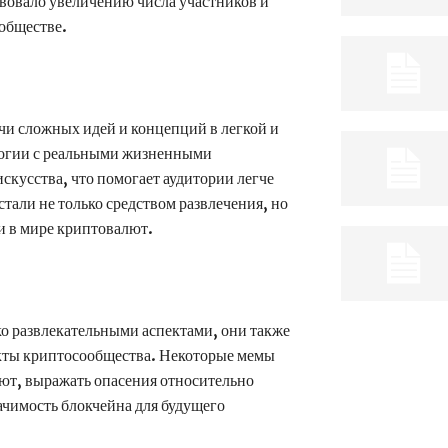
твовало увеличению числа участников и
обществе.
и сложных идей и концепций в легкой и
логии с реальными жизненными
скусства, что помогает аудитории легче
тали не только средством развлечения, но
 в мире криптовалют.
о развлекательными аспектами, они также
кты криптосообщества. Некоторые мемы
ют, выражать опасения относительно
ачимость блокчейна для будущего