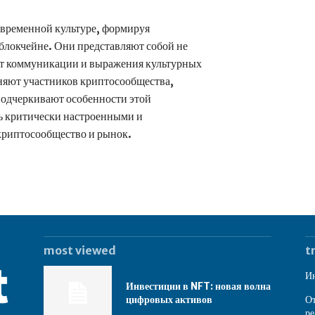
временной культуре, формируя
блокчейне. Они представляют собой не
ент коммуникации и выражения культурных
яют участников криптосообщества,
подчеркивают особенности этой
ь критически настроенными и
 криптосообщество и рынок.
most viewed
t
Ин
Инвестиции в NFT: новая волна
цифровых активов
От
ре