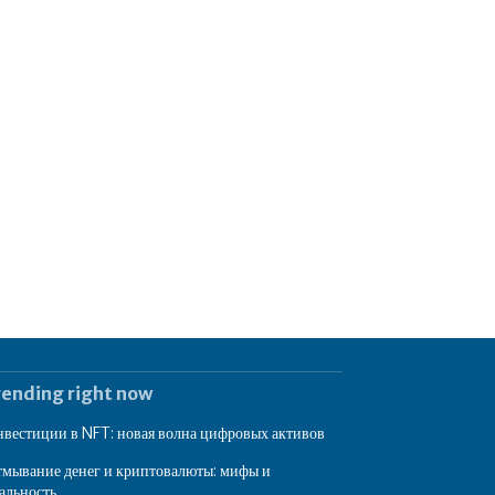
rending right now
вестиции в NFT: новая волна цифровых активов
мывание денег и криптовалюты: мифы и
альность