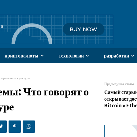
криптовалюты
технологии
разработки
современной культуре
Предыдущая статья
мы: Что говорят о
Самый стары
открывает дос
уре
Bitcoin и Et